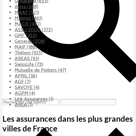
Groupama (653)
Aviva (588)
MAAF (521)
Matmut (461)
MACIF (410)
ASSU 2000 (372)
GMF (355)
Generali (208)
MAIF (188)
Thélem (105)
AREAS (93)
SwissLife (73)
Mutuelle de Poitiers (47)
APRIL (36)
AGF (7)
SAVOYE (4)
AGPM (4)
Link Assurances (1)
AREA (1)
Les assurances dans les plus grandes
villes de France