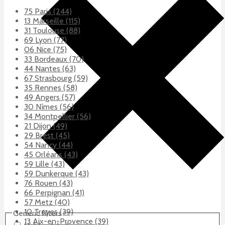
75 Paris (244)
13 Marseille (115)
31 Toulouse (88)
69 Lyon (77)
06 Nice (75)
33 Bordeaux (70)
44 Nantes (63)
67 Strasbourg (59)
35 Rennes (58)
49 Angers (57)
30 Nîmes (56)
34 Montpellier (56)
21 Dijon (49)
29 Brest (45)
54 Nancy (44)
45 Orléans (43)
59 Lille (43)
59 Dunkerque (43)
76 Rouen (43)
66 Perpignan (41)
57 Metz (40)
10 Troyes (39)
Generic filters
13 Aix-en-Provence (39)