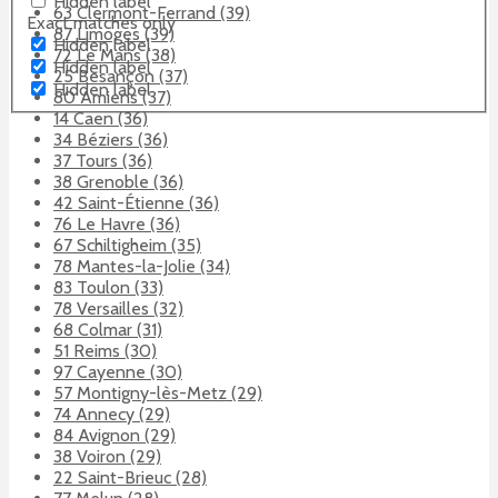
Hidden label
63 Clermont-Ferrand (39)
Exact matches only
87 Limoges (39)
Hidden label
72 Le Mans (38)
Hidden label
25 Besançon (37)
Hidden label
80 Amiens (37)
14 Caen (36)
34 Béziers (36)
37 Tours (36)
38 Grenoble (36)
42 Saint-Étienne (36)
76 Le Havre (36)
67 Schiltigheim (35)
78 Mantes-la-Jolie (34)
83 Toulon (33)
78 Versailles (32)
68 Colmar (31)
51 Reims (30)
97 Cayenne (30)
57 Montigny-lès-Metz (29)
74 Annecy (29)
84 Avignon (29)
38 Voiron (29)
22 Saint-Brieuc (28)