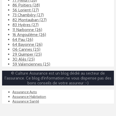
77 Melun (28)
86 Poitiers (28)
56 Lorient (27)
73 Chambéry (27)
82 Montauban (27)
83 Hyères (27)
11 Narbonne (26)
16 Angoulême (26)
64 Pau (26)
64 Bayonne (26)
06 Cannes (25)
29 Quimper (25)
30 Alès (25)
59 Valenciennes (25)
© Culture Assurance est un blog dédié au secteur de
l'assurance. Ce blog d'information ne vous dispense pas des
bons conseils de votre assureur :-)
Assurance Auto
Assurance Habitation
Assurance Santé