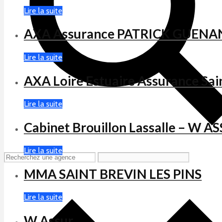
Lire la suite
AXA Assurance PATRICK GUEN
Lire la suite
AXA Loire Estuaire Assurance Sai
Lire la suite
Cabinet Brouillon Lassalle – W A
Lire la suite
MMA SAINT BREVIN LES PINS
Lire la suite
W Assur