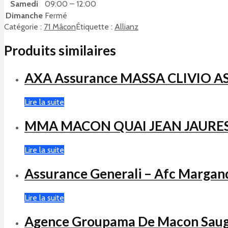
Samedi
09:00 – 12:00
Dimanche
Fermé
Catégorie :
71 Mâcon
Étiquette :
Allianz
Produits similaires
AXA Assurance MASSA CLIVIO 
Lire la suite
MMA MACON QUAI JEAN JAURE
Lire la suite
Assurance Generali – Afc Margan
Lire la suite
Agence Groupama De Macon Saug