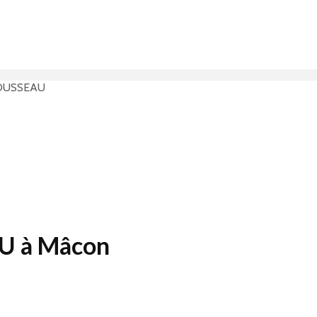
 JOUSSEAU
AU à Mâcon