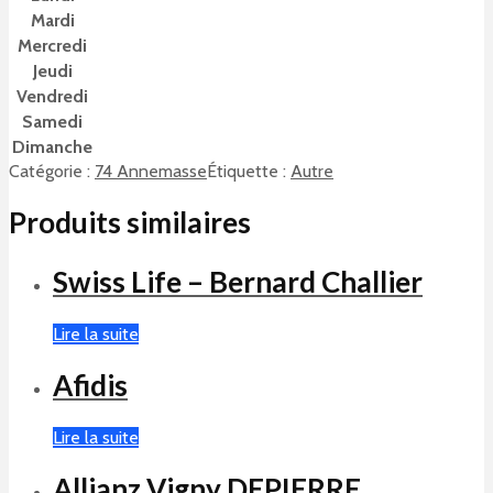
Mardi
Mercredi
Jeudi
Vendredi
Samedi
Dimanche
Catégorie :
74 Annemasse
Étiquette :
Autre
Produits similaires
Swiss Life – Bernard Challier
Lire la suite
Afidis
Lire la suite
Allianz Vigny DEPIERRE