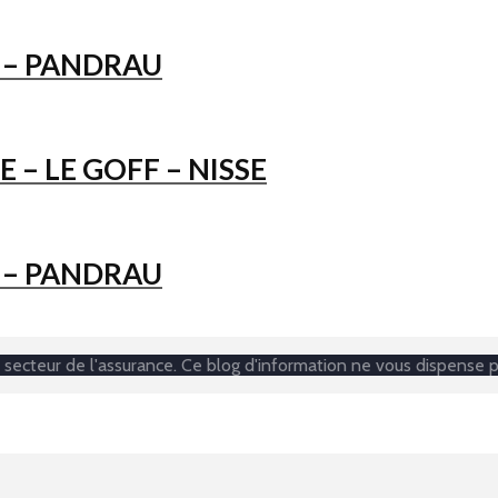
T – PANDRAU
 – LE GOFF – NISSE
T – PANDRAU
secteur de l'assurance. Ce blog d'information ne vous dispense p