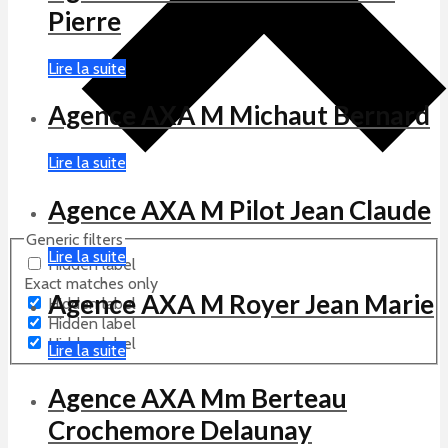
Pierre
Lire la suite
Agence AXA M Michaut Bernard
Lire la suite
Agence AXA M Pilot Jean Claude
Generic filters
Lire la suite
Hidden label
Exact matches only
Agence AXA M Royer Jean Marie
Hidden label
Hidden label
Hidden label
Lire la suite
Agence AXA Mm Berteau
Crochemore Delaunay