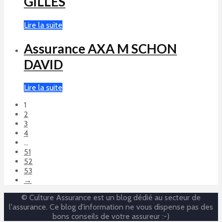
GILLES
Lire la suite
Assurance AXA M SCHON
DAVID
Lire la suite
1
2
3
4
…
51
52
53
→
© Culture Assurance est un blog dédié au secteur de
l'assurance. Ce blog d'information ne vous dispense pas des
bons conseils de votre assureur :-)