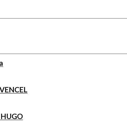
a
UVENCEL
S HUGO