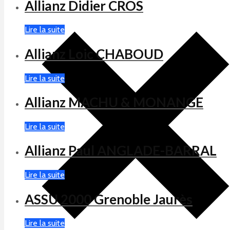
Allianz Didier CROS
Lire la suite
Allianz Loic CHABOUD
Lire la suite
Allianz MACHU & MONANGE
Lire la suite
Allianz Paul ANGLADE-BARRAL
Lire la suite
ASSU 2000 Grenoble Jaurès
Lire la suite