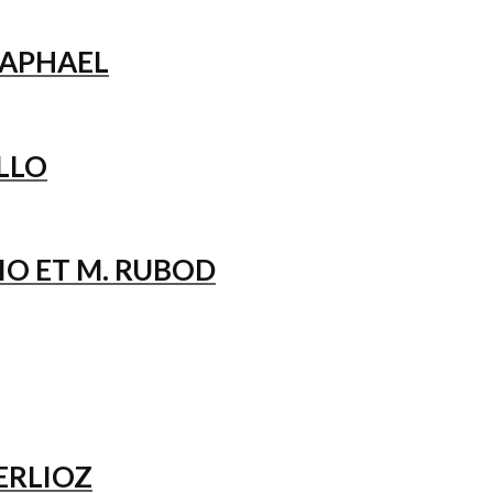
RAPHAEL
ILLO
LIO ET M. RUBOD
ERLIOZ