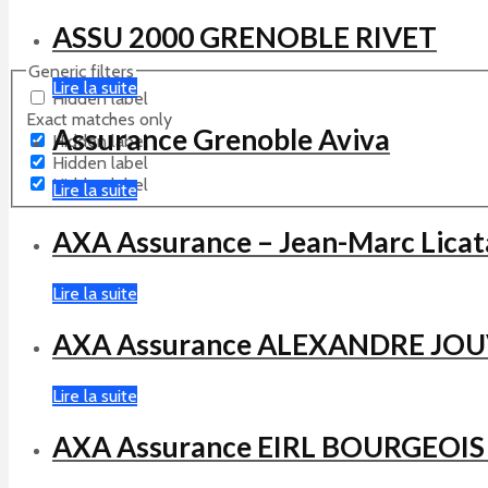
ASSU 2000 GRENOBLE RIVET
Generic filters
Lire la suite
Hidden label
Exact matches only
Assurance Grenoble Aviva
Hidden label
Hidden label
Hidden label
Lire la suite
AXA Assurance – Jean-Marc Licat
Lire la suite
AXA Assurance ALEXANDRE JO
Lire la suite
AXA Assurance EIRL BOURGEOI