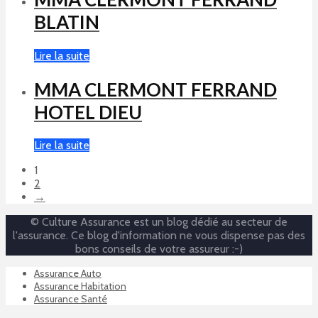
BLATIN
Lire la suite
MMA CLERMONT FERRAND
HOTEL DIEU
Lire la suite
1
2
→
© Culture Assurance est un blog dédié au secteur de
l'assurance. Ce blog d'information ne vous dispense pas des
bons conseils de votre assureur :-)
Assurance Auto
Assurance Habitation
Assurance Santé