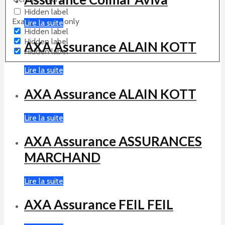
Hidden label
Exact matches only
Lire la suite
Hidden label
Hidden label
AXA Assurance ALAIN KOTT
Hidden label
Lire la suite
AXA Assurance ALAIN KOTT
Lire la suite
AXA Assurance ASSURANCES
MARCHAND
Lire la suite
AXA Assurance FEIL FEIL