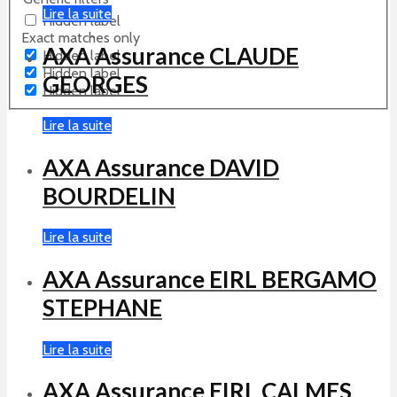
Lire la suite
Hidden label
Exact matches only
AXA Assurance CLAUDE
Hidden label
Hidden label
GEORGES
Hidden label
Lire la suite
AXA Assurance DAVID
BOURDELIN
Lire la suite
AXA Assurance EIRL BERGAMO
STEPHANE
Lire la suite
AXA Assurance EIRL CALMES