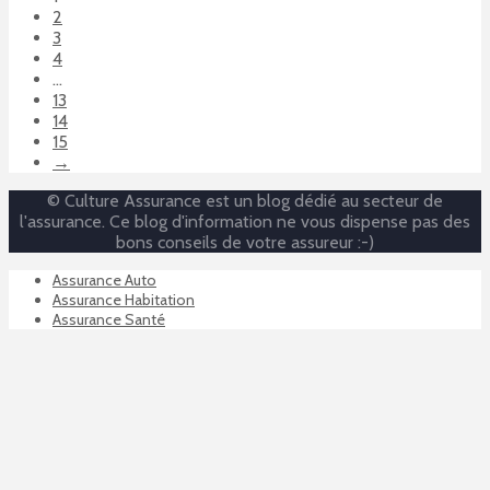
2
3
4
…
13
14
15
→
© Culture Assurance est un blog dédié au secteur de
l'assurance. Ce blog d'information ne vous dispense pas des
bons conseils de votre assureur :-)
Assurance Auto
Assurance Habitation
Assurance Santé