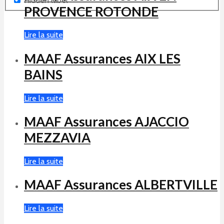
Hidden label
PROVENCE ROTONDE
Lire la suite
MAAF Assurances AIX LES
BAINS
Lire la suite
MAAF Assurances AJACCIO
MEZZAVIA
Lire la suite
MAAF Assurances ALBERTVILLE
Lire la suite