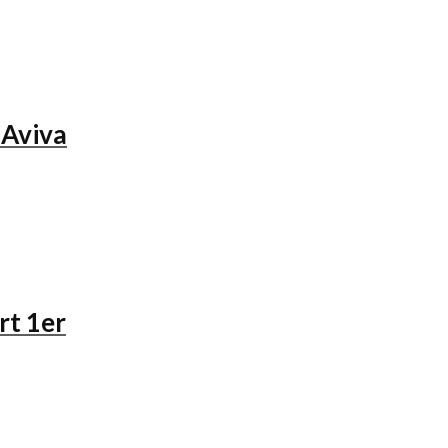
 Aviva
rt 1er