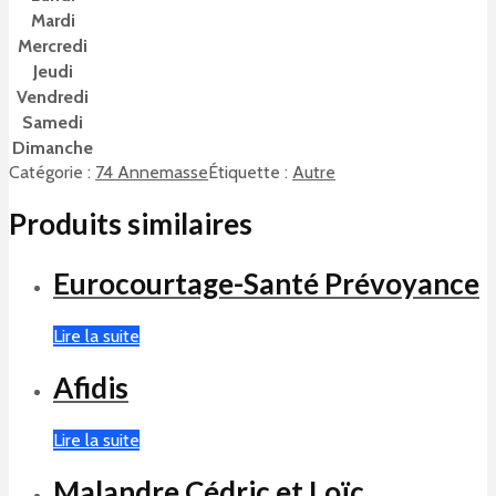
Mardi
Mercredi
Jeudi
Vendredi
Samedi
Dimanche
Catégorie :
74 Annemasse
Étiquette :
Autre
Produits similaires
Eurocourtage-Santé Prévoyance
Lire la suite
Afidis
Lire la suite
Malandre Cédric et Loïc